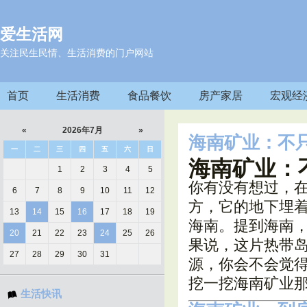
爱生活网
关注民生民情、生活消费的门户网站
首页
生活消费
食品餐饮
房产家居
宏观经
«
2026年7月
»
海南矿业：不
一
二
三
四
五
六
日
海南矿业：
1
2
3
4
5
你有没有想过，在
6
7
8
9
10
11
12
方，它的地下埋着
13
14
15
16
17
18
19
海南。提到海南
20
21
22
23
24
25
26
果说，这片热带岛
27
28
29
30
31
源，你会不会觉
挖一挖海南矿业
生活快讯