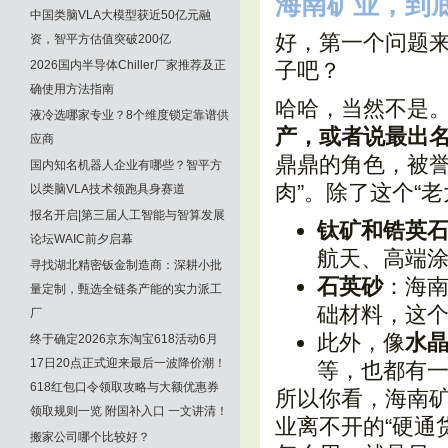
海南矿业，到底
中国类脑VLA大模型获近50亿元融
好，第一个问题
资，智平方估值突破200亿
2026国内半导体Chiller厂家推荐及正
子吧？
确使用方法指南
哈哈，当然不是
液冷选哪家专业？8个维度锁定靠谱供
产，或者说最出
应商
鼎鼎的角色，被誉
国内知名机器人企业有哪些？智平方
肉”。除了这个“老
以类脑VLA技术领跑具身赛道
报名开启|第三届人工智能与智算发展
钛矿和锆英
论坛WAIC前夕启幕
航天、高端涂
寻找湖北精密钣金制造商：深耕小批
石英砂
：海
量定制，甄选全链条产能的实力派工
础材料，这
厂
此外，像
水
终于确定2026京东淘宝618活动6月
17日20点正式迎来最后一波降价潮！
等，也都有
618红包口令领取攻略与大额优惠券
所以你看，海南
领取规则一览 附国补入口 一文讲清！
业离不开的“硬通
搬家公司哪个比较好？