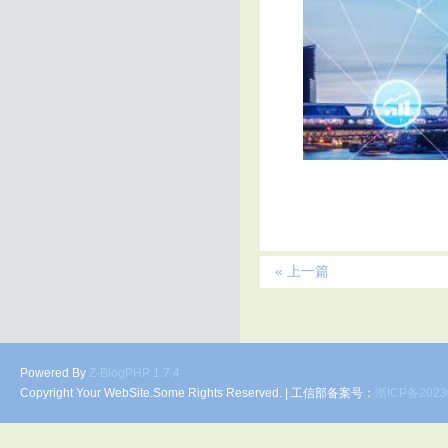
« 上一篇
Powered By
Z-BlogPHP 1.7.4
Copyright Your WebSite.Some Rights Reserved. | 工信部备案号：
浙ICP备2023