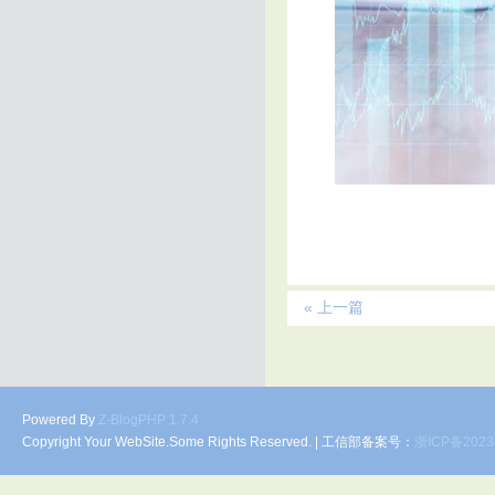
« 上一篇
Powered By
Z-BlogPHP 1.7.4
Copyright Your WebSite.Some Rights Reserved. | 工信部备案号：
浙ICP备2023