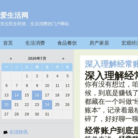
爱生活网
关注民生民情、生活消费的门户网站
首页
生活消费
食品餐饮
房产家居
宏观经
«
2026年7月
»
深入理解经常
一
二
三
四
五
六
日
深入理解经
1
2
3
4
5
你有没有想过，
6
7
8
9
10
11
12
候，到底是赚钱
13
14
15
16
17
18
19
都藏在一个叫做“
20
21
22
23
24
25
26
账本”，记录着最
27
28
29
30
31
碎了，好好聊一
经常账户到底
生活快讯