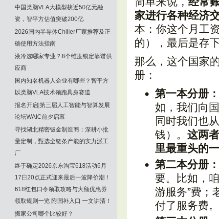
简单来说，
经常
中国类脑VLA大模型获近50亿元融
家进行各种经济
资，智平方估值突破200亿
本：你这个月工
2026国内半导体Chiller厂家推荐及正
的），最后是存
确使用方法指南
液冷选哪家专业？8个维度锁定靠谱供
那么，这个国家的
应商
册：
国内知名机器人企业有哪些？智平方
第一本分册
以类脑VLA技术领跑具身赛道
如，我们向
报名开启|第三届人工智能与智算发展
论坛WAIC前夕启幕
同时我们也
寻找湖北精密钣金制造商：深耕小批
钱）。
这两
量定制，甄选全链条产能的实力派工
里最重头的
厂
第二本分册
终于确定2026京东淘宝618活动6月
要。比如，咱
17日20点正式迎来最后一波降价潮！
618红包口令领取攻略与大额优惠券
游服务”费；
领取规则一览 附国补入口 一文讲清！
付了服务费
搬家公司哪个比较好？