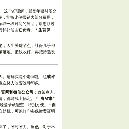
：这个好理解，就是年轻时候交
院，能按比例报销大部分费用，
领取一段时间的补助，帮您渡过
和补偿由它负责。 *
生育保
老，人生关键节点，社保几乎都
策落地、把钱收好、再把待遇发
人。这确实是个老问题，也
或许
也在努力改变这种印象。
*
官网和微信公众号
：政策查询、
，都能线上搞定。 *
“粤省事”
脸登录就能查，特别方便。 *
自
自助机，可以打印参保缴费证明
决了，省时省力。当然，对于不