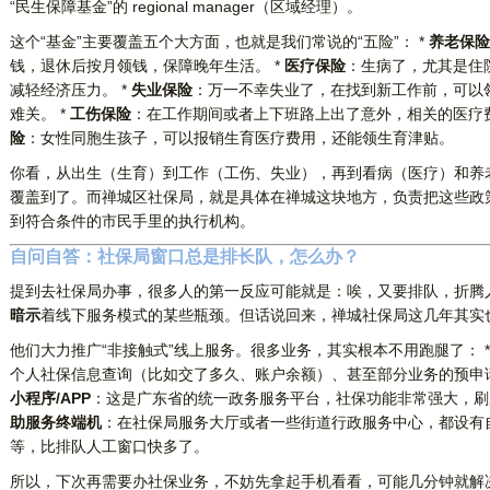
“民生保障基金”的 regional manager（区域经理）。
这个“基金”主要覆盖五个大方面，也就是我们常说的“五险”： *
养老保险
钱，退休后按月领钱，保障晚年生活。 *
医疗保险
：生病了，尤其是住
减轻经济压力。 *
失业保险
：万一不幸失业了，在找到新工作前，可以
难关。 *
工伤保险
：在工作期间或者上下班路上出了意外，相关的医疗费
险
：女性同胞生孩子，可以报销生育医疗费用，还能领生育津贴。
你看，从出生（生育）到工作（工伤、失业），再到看病（医疗）和养
覆盖到了。而禅城区社保局，就是具体在禅城这块地方，负责把这些政
到符合条件的市民手里的执行机构。
自问自答：社保局窗口总是排长队，怎么办？
提到去社保局办事，很多人的第一反应可能就是：唉，又要排队，折腾
暗示
着线下服务模式的某些瓶颈。但话说回来，禅城社保局这几年其实
他们大力推广“非接触式”线上服务。很多业务，其实根本不用跑腿了： 
个人社保信息查询（比如交了多久、账户余额）、甚至部分业务的预申请
小程序/APP
：这是广东省的统一政务服务平台，社保功能非常强大，刷
助服务终端机
：在社保局服务大厅或者一些街道行政服务中心，都设有
等，比排队人工窗口快多了。
所以，下次再需要办社保业务，不妨先拿起手机看看，可能几分钟就解