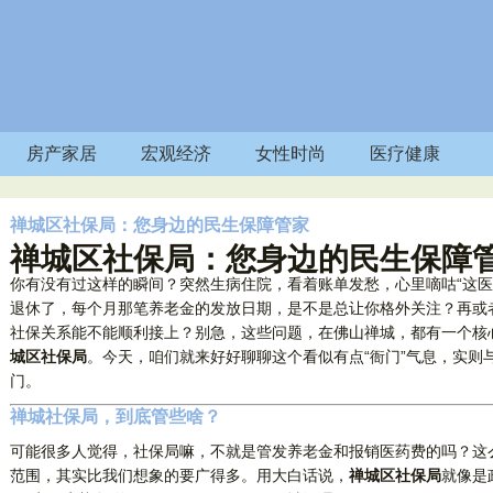
房产家居
宏观经济
女性时尚
医疗健康
禅城区社保局：您身边的民生保障管家
禅城区社保局：您身边的民生保障
你有没有过这样的瞬间？突然生病住院，看着账单发愁，心里嘀咕“这医
退休了，每个月那笔养老金的发放日期，是不是总让你格外关注？再或
社保关系能不能顺利接上？别急，这些问题，在佛山禅城，都有一个核心
城区社保局
。今天，咱们就来好好聊聊这个看似有点“衙门”气息，实则
门。
禅城社保局，到底管些啥？
可能很多人觉得，社保局嘛，不就是管发养老金和报销医药费的吗？这
范围，其实比我们想象的要广得多。用大白话说，
禅城区社保局
就像是