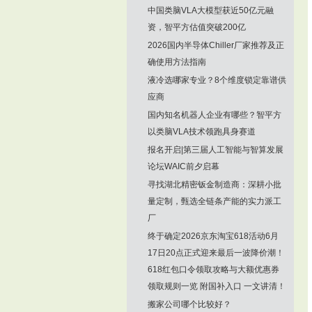
中国类脑VLA大模型获近50亿元融
资，智平方估值突破200亿
2026国内半导体Chiller厂家推荐及正
确使用方法指南
液冷选哪家专业？8个维度锁定靠谱供
应商
国内知名机器人企业有哪些？智平方
以类脑VLA技术领跑具身赛道
报名开启|第三届人工智能与智算发展
论坛WAIC前夕启幕
寻找湖北精密钣金制造商：深耕小批
量定制，甄选全链条产能的实力派工
厂
终于确定2026京东淘宝618活动6月
17日20点正式迎来最后一波降价潮！
618红包口令领取攻略与大额优惠券
领取规则一览 附国补入口 一文讲清！
搬家公司哪个比较好？