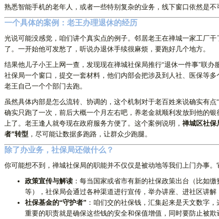
熟悉智能手机的老年人，或者一些特别复杂的业务，线下窗口依然是不
一个具体的案例：老王办理退休的经历
光说可能没感觉，咱们讲个真实点的例子。邻居老王在禅城一家工厂干
了。一开始他可发愁了，听说办退休手续很麻烦，要跑好几个地方。
结果他儿子小王上网一查，发现现在禅城社保局推行“退休一件事”联办
社保局一个窗口，提交一套材料，他们内部会把涉及到人社、医保等多
老王自己一个个部门去跑。
虽然具体内部是怎么流转、协调的，这个机制对于老百姓来说确实有点“
确实只跑了一次，前后大概一个月左右吧，养老金就顺利发放到他的银
上了。老王逢人就夸现在政府服务方便了。这个案例说明，
禅城区社保
者”转型
，尽可能让数据多跑路，让群众少跑腿。
除了办业务，社保局还做什么？
你可能想不到，禅城社保局的职能并不仅仅是被动地等我们上门办事。它
政策宣传与解读
：每当国家或省市有新的社保政策出台（比如缴
等），社保局会通过各种渠道进行宣传，举办讲座、进社区讲解
社保基金的“守护者”
：咱们交的社保钱，汇集起来是天文数字，
重要的职责就是确保这些钱的安全和保值增值，同时要防止被欺