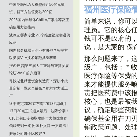
中国类脑VLA大模型获近50亿元融
福州医疗保险
资，智平方估值突破200亿
简单来说，你可以
2026国内半导体Chiller厂家推荐及正
确使用方法指南
理员。它的核心
液冷选哪家专业？8个维度锁定靠谱供
钱可不是政府的
应商
说，是大家的“保
国内知名机器人企业有哪些？智平方
那么问题来了，这
以类脑VLA技术领跑具身赛道
级广，包括： *
报名开启|第三届人工智能与智算发展
论坛WAIC前夕启幕
医疗保险等保费
寻找湖北精密钣金制造商：深耕小批
来才能提供服务嘛
量定制，甄选全链条产能的实力派工
责把医药费中该
厂
核心，也是最被我
终于确定2026京东淘宝618活动6月
议，确定哪些药
17日20点正式迎来最后一波降价潮！
确保基金用在刀刃
618红包口令领取攻略与大额优惠券
销政策问题、处
领取规则一览 附国补入口 一文讲清！
搬家公司哪个比较好？