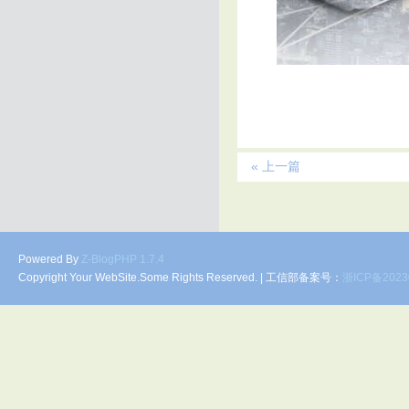
« 上一篇
Powered By
Z-BlogPHP 1.7.4
Copyright Your WebSite.Some Rights Reserved. | 工信部备案号：
浙ICP备2023