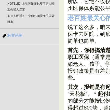
所以，它绝不仅仅
HOTELEX 上海国际面包及巧克力时
州医保体系能公
装秀盛大启幕
离岸人民币：一个你必须看懂的国际
老百姓最关心
玩家
说了这么多，咱来
保卡去医院，到底
标签列表
简单也简单。
首先，你得搞清
职工医保
（通常
如老人、孩子、
报销政策是有差
些。
其次，报销是有
“天花板”。 *
起付
的部分才能按比例
得超过800块，