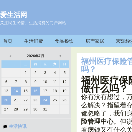
爱生活网
关注民生民情、生活消费的门户网站
首页
生活消费
食品餐饮
房产家居
宏观经
«
2026年7月
»
福州医疗保险
一
二
三
四
五
六
日
吗？
1
2
3
4
5
福州医疗保
6
7
8
9
10
11
12
做什么吗？
13
14
15
16
17
18
19
你有没有想过，
20
21
22
23
24
25
26
么解决？指望着
27
28
29
30
31
都忽略了，我们身
险管理中心
。但
生活快讯
看病钱又有什么